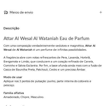
Meios de envio
Descrição
Attar Al Wesal Al Wataniah Eau de Parfum
Com uma composição verdadeiramente sedutora e magnética,
Attar Al
Wesal
de
Al Wataniah
é um perfume de infinitas possibilidades.
A fragrância abre com notas refrescantes de Pera, Lavanda, Hortelã,
Bergamota e Limão, que conduzem a um coração refinado de Canela,
Cominho e Sálvia Esclaréia. Por fim, a base afunda ainda mais com a fusão de
Casca de Baunilha Preta, Patchouli, Cedro e um precioso Âmbar.
Modo de usar
Aplique nos 3 pontos de pulsação: punho, parte interna do cotovelo e
pescoço.
Família olfativa
Amadeirado, Chipre, Masculino.