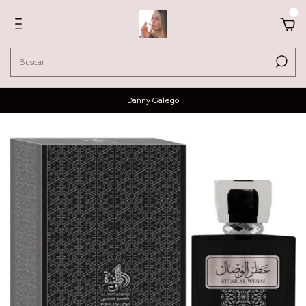
0
Danny Galego