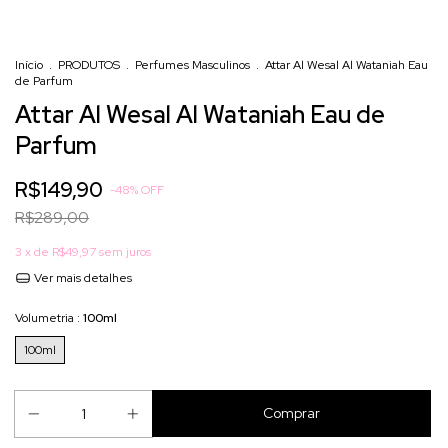
Início
.
PRODUTOS
.
Perfumes Masculinos
.
Attar Al Wesal Al Wataniah Eau
de Parfum
Attar Al Wesal Al Wataniah Eau de
Parfum
R$149,90
-
48
%
OFF
R$289,00
3
x de
R$49,97
sem juros
Ver mais detalhes
Volumetria :
100ml
100ml