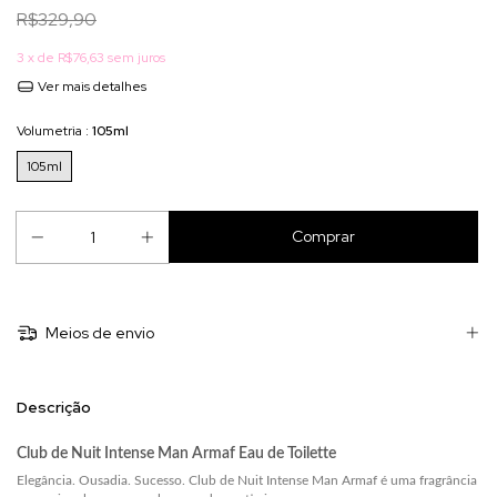
R$329,90
3
x de
R$76,63
sem juros
Ver mais detalhes
Volumetria :
105ml
105ml
Meios de envio
Descrição
Club de Nuit Intense Man Armaf Eau de Toilette
Elegância. Ousadia. Sucesso.
Club de Nuit Intense Man Armaf
é uma fragrância