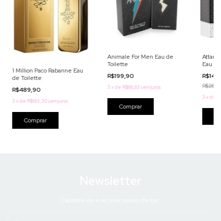
Animale For Men Eau de
Attar A
Toilette
Eau de
1 Million Paco Rabanne Eau
R$199,90
R$149
de Toilette
R$289,
3
x
de
R$66,63
sem juros
R$489,90
3
x
de
R
3
x
de
R$163,30
sem juros
Comprar
Co
Comprar
Newsletter
Cadastre-se e receba nossas ofertas.