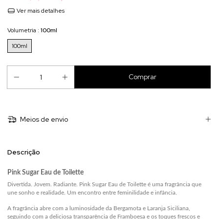
Ver mais detalhes
Volumetria :
100ml
100ml
Meios de envio
Descrição
Pink Sugar Eau de Toilette
Divertida. Jovem. Radiante.
Pink Sugar Eau de Toilette
é uma fragrância que
une sonho e realidade. Um encontro entre feminilidade e infância.
A fragrância abre com a luminosidade da Bergamota e Laranja Siciliana,
seguindo com a deliciosa transparência de Framboesa e os toques frescos e