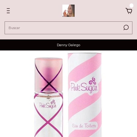
0
Danny Galego