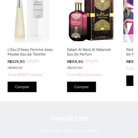
L’Eau D’Issey Femme Issey
Sabah Al Ward Al Wataniah
Fantas
Miyake Eau de Toilette
Eau de Parfum
de Pa
R$329,90
-
33
%
OFF
R$159,90
-
47
%
OFF
R$189
R$489,90
R$299,90
3
x
de
R
3
x
de
R$109,97
sem juros
3
x
de
R$53,30
sem juros
Co
Comprar
Comprar
Newsletter
Cadastre-se e receba nossas ofertas.