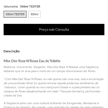
Volumetria :
100ml TESTER
100ml TESTER
100ml
Descrição
Miss Dior Rose N’Roses Eau de Toilette
Moderna. Irreverente. Elegante.
Miss Dior Rose N’Roses
é uma fragrância
radiante que te leva para o meio de um campo interminável de flores.
“
Com Miss Dior Rose N’Roses, eu não queria criar uma rosa, mas a encarnação
de uma profusão floral. Eu queria renovar aquele poderoso sentimento de
‘natureza’, como quando eu era criança em Grasse e vi pela primeira vez os
campos de flores desabrochando em maio.
”
François Demachy
, perfumista-
criador da Dior.
A fragrância abre com uma mistura brilhante de Bergamota, Mandarina e
Essência de Gerânio. No coração, uma profusão de pétalas de rosas vibrantes